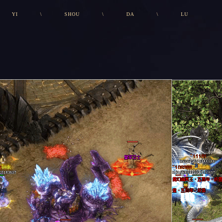
YI
\
SHOU
\
DA
\
LU