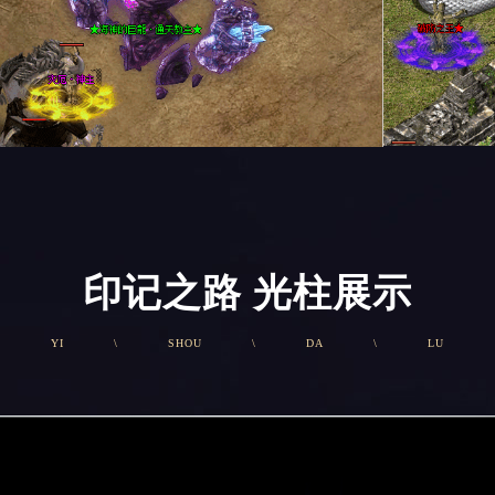
印记之路 光柱展示
YI
\
SHOU
\
DA
\
LU