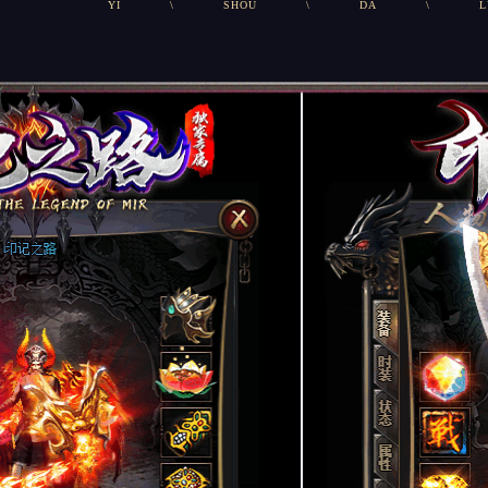
YI
\
SHOU
\
DA
\
L